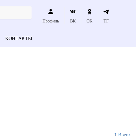
Профиль
ВК
ОК
ТГ
КОНТАКТЫ
↑ Вверх