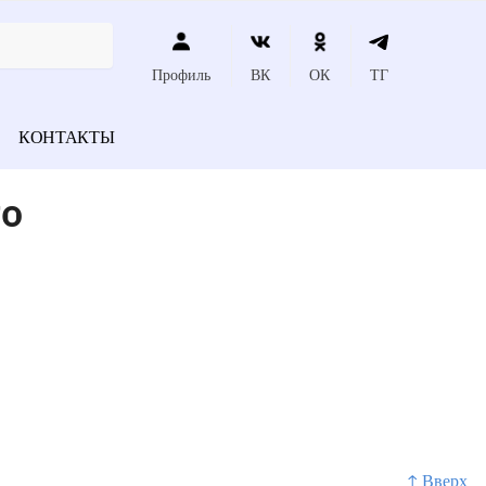
Профиль
ВК
ОК
ТГ
КОНТАКТЫ
го
↑ Вверх