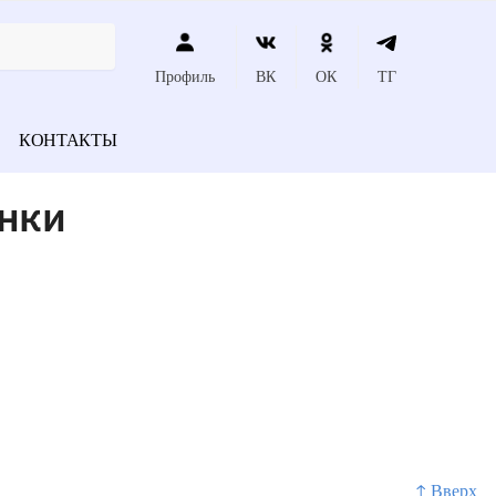
Профиль
ВК
ОК
ТГ
КОНТАКТЫ
анки
↑ Вверх