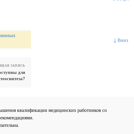
линных
↓ Вниз
ЩАЯ ЗАПИСЬ
оступны для
стеосинтеза?
повышения квалификации медицинских работников со
рекомендациями.
зательна.