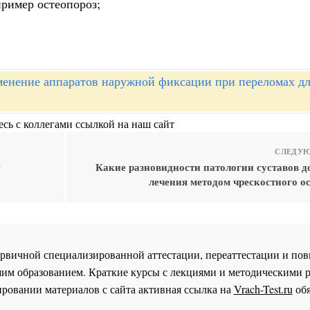
пример остеопороз;
енение аппаратов наружной фиксации при переломах д
сь с коллегами ссылкой на наш сайт
СЛЕДУЮ
Какие разновидности патологии суставов д
лечения методом чрескостного о
 первичной специализированной аттестации, переаттестации и 
им образованием. Краткие курсы с лекциями и методическими 
ровании материалов с сайта активная ссылка на
Vrach-Test.ru
обя