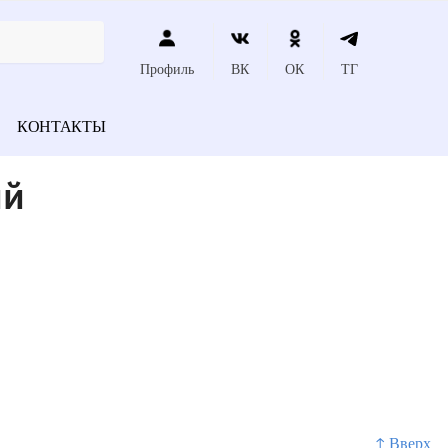
Профиль
ВК
ОК
ТГ
КОНТАКТЫ
ий
↑ Вверх