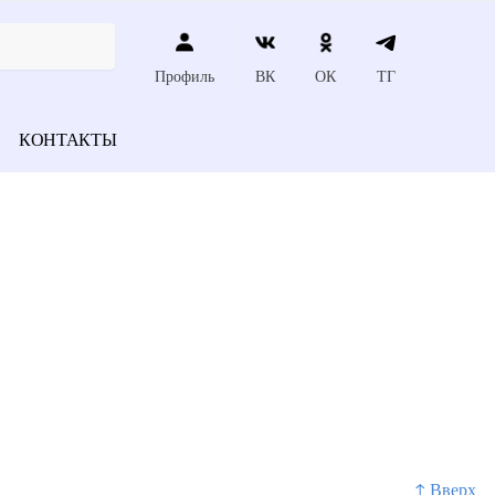
Профиль
ВК
ОК
ТГ
КОНТАКТЫ
↑ Вверх