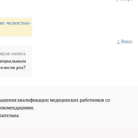
ях челюстно-
↓ Вниз
ЩАЯ ЗАПИСЬ
специальным
олости рта?
повышения квалификации медицинских работников со
рекомендациями.
зательна.