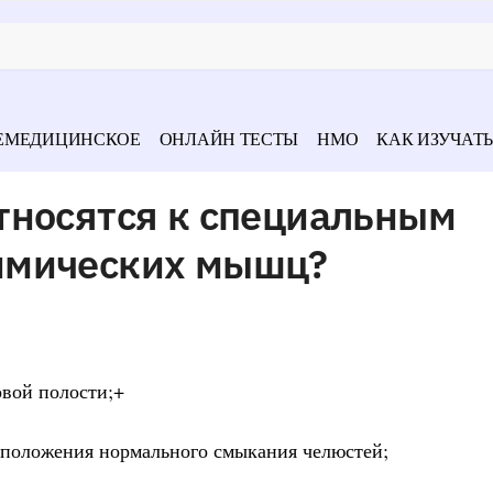
ЕМЕДИЦИНСКОЕ
ОНЛАЙН ТЕСТЫ
НМО
КАК ИЗУЧАТЬ
тносятся к специальным
имических мышц?
овой полости;+
о положения нор­мального смыкания челюстей;