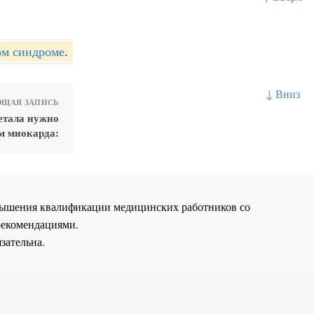
ом синдроме
.
↓ Вниз
ЩАЯ ЗАПИСЬ
етала нужно
м миокарда:
повышения квалификации медицинских работников со
рекомендациями.
зательна.