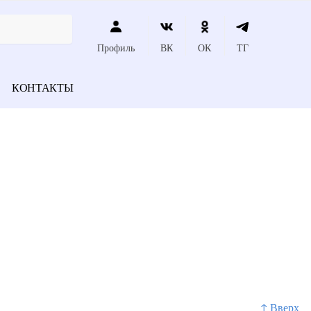
Профиль
ВК
ОК
ТГ
КОНТАКТЫ
↑ Вверх