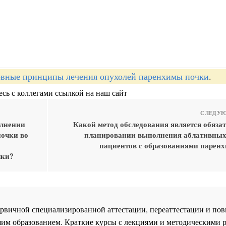
вные принципы лечения опухолей паренхимы почки
.
сь с коллегами ссылкой на наш сайт
СЛЕДУЮ
олнении
Какой метод обследования является обяза
почки во
планировании выполнения аблативных
пациентов с образованиями парен
чки?
 первичной специализированной аттестации, переаттестации и 
им образованием. Краткие курсы с лекциями и методическими 