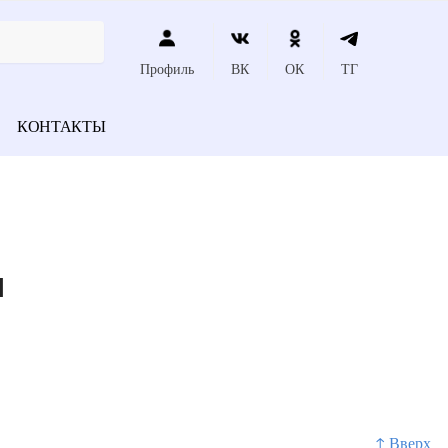
Профиль
ВК
ОК
ТГ
КОНТАКТЫ
я
↑ Вверх