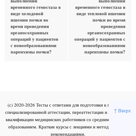
выполнении
выполнении
временного гемостаза в
временного гемостаза в
виде холодовой
виде тепловой ишемии
ишемии почки во
почки во время
время проведения
проведения
органосохранных
органосохранных
операций у пациентов
операций у пациентов с
с новообразованиями
новообразованиями
паренхимы почки?
паренхимы почки?
(c) 2020-2026 Тесты с ответами для подготовки к первичной
↑ Вверх
специализированной аттестации, переаттестации и повышения
квалификации медицинских работников со средним и высшим
образованием. Краткие курсы с лекциями и методическими
рекомендациями.