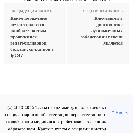
ПРЕДЫДУЩАЯ ЗАПИСЬ
СЛЕДУЮЩАЯ ЗАПИСЬ
Какое поражение
Ключевыми в
печени является
диагностике
наиболее частым
аутоиммунных
проявлением
заболеваний печени
гепатобилиарной
являются
болезни, связанной с
IgG4?
(c) 2020-2026 Тесты с ответами для подготовки к первичной
↑ Вверх
специализированной аттестации, переаттестации и повышения
квалификации медицинских работников со средним и высшим
образованием. Краткие курсы с лекциями и методическими