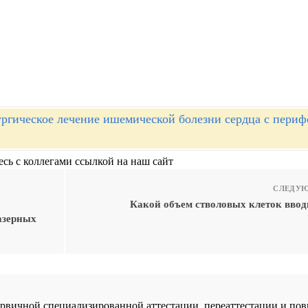
ргическое лечение ишемической болезни сердца с пери
сь с коллегами ссылкой на наш сайт
СЛЕДУЮ
Какой объем стволовых клеток вводи
азерных
 первичной специализированной аттестации, переаттестации и 