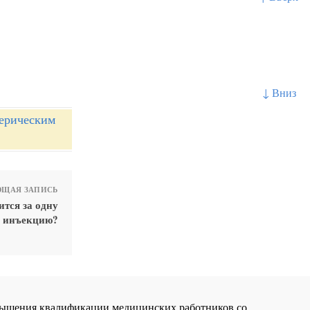
↓ Вниз
ферическим
ЩАЯ ЗАПИСЬ
тся за одну
инъекцию?
повышения квалификации медицинских работников со