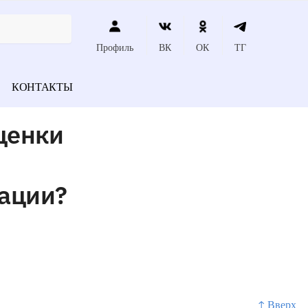
Профиль
ВК
ОК
ТГ
КОНТАКТЫ
ценки
ации?
↑ Вверх