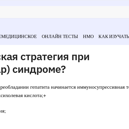
ЕМЕДИЦИНСКОЕ
ОНЛАЙН ТЕСТЫ
НМО
КАК ИЗУЧАТЬ
кая стратегия при
ap) синдроме?
преобладании гепатита начинается иммуносупрессивная т
ксихолевая кислота;+
ия;