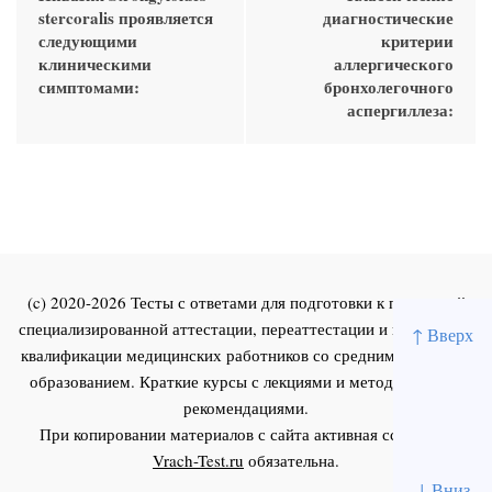
stercoralis проявляется
диагностические
следующими
критерии
клиническими
аллергического
симптомами:
бронхолегочного
аспергиллеза:
(c) 2020-2026 Тесты с ответами для подготовки к первичной
специализированной аттестации, переаттестации и повышения
↑ Вверх
квалификации медицинских работников со средним и высшим
образованием. Краткие курсы с лекциями и методическими
рекомендациями.
При копировании материалов с сайта активная ссылка на
Vrach-Test.ru
обязательна.
↓ Вниз