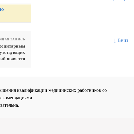
по
↓ Вниз
ЩАЯ ЗАПИСЬ
мфоцитарным
путствующих
ий является
повышения квалификации медицинских работников со
рекомендациями.
зательна.