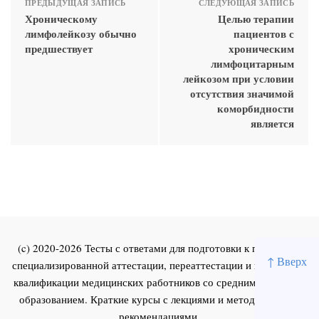
ПРЕДЫДУЩАЯ ЗАПИСЬ
СЛЕДУЮЩАЯ ЗАПИСЬ
Хроническому
Целью терапии
лимфолейкозу обычно
пациентов с
предшествует
хроническим
лимфоцитарным
лейкозом при условии
отсутствия значимой
коморбидности
является
(c) 2020-2026 Тесты с ответами для подготовки к первичной
↑ Вверх
специализированной аттестации, переаттестации и повышения
квалификации медицинских работников со средним и высшим
образованием. Краткие курсы с лекциями и методическими
рекомендациями.