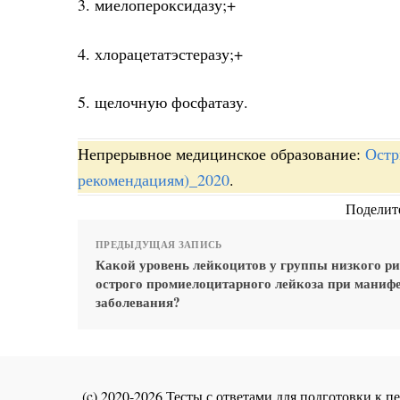
3. миелопероксидазу;+
4. хлорацетатэстеразу;+
5. щелочную фосфатазу.
Непрерывное медицинское образование:
Остр
рекомендациям)_2020
.
Поделите
ПРЕДЫДУЩАЯ ЗАПИСЬ
Какой уровень лейкоцитов у группы низкого р
острого промиелоцитарного лейкоза при маниф
заболевания?
(c) 2020-2026 Тесты с ответами для подготовки к