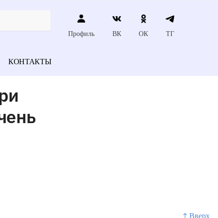
Профиль
ВК
ОК
ТГ
КОНТАКТЫ
при
чень
↑ Вверх