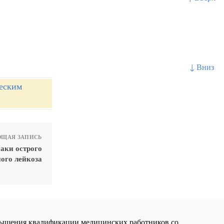
↓ Вниз
еским
ЩАЯ ЗАПИСЬ
аки острого
ого лейкоза
повышения квалификации медицинских работников со