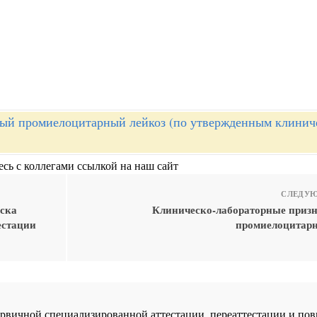
ый промиелоцитарный лейкоз (по утвержденным клинич
сь с коллегами ссылкой на наш сайт
СЛЕДУЮ
иска
Клиническо-лабораторные призн
естации
промиелоцитарн
 первичной специализированной аттестации, переаттестации и 