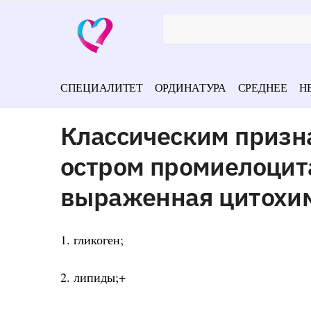
СПЕЦИАЛИТЕТ
ОРДИНАТУРА
СРЕДНЕЕ
Н
Классическим призн
остром промиелоцит
выраженная цитохим
1. гликоген;
2. липиды;+