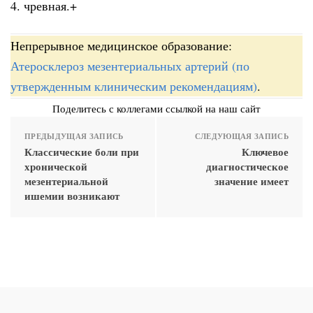
4. чревная.+
Непрерывное медицинское образование:
Атеросклероз мезентериальных артерий (по
утвержденным клиническим рекомендациям)
.
Поделитесь с коллегами ссылкой на наш сайт
ПРЕДЫДУЩАЯ ЗАПИСЬ
СЛЕДУЮЩАЯ ЗАПИСЬ
Классические боли при
Ключевое
хронической
диагностическое
мезентериальной
значение имеет
ишемии возникают