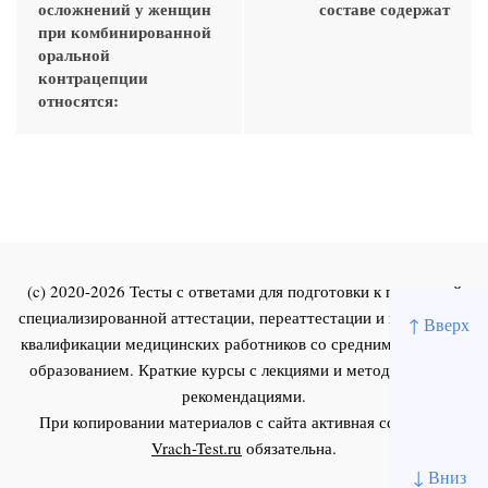
осложнений у женщин
составе содержат
при комбинированной
оральной
контрацепции
относятся:
(c) 2020-2026 Тесты с ответами для подготовки к первичной
специализированной аттестации, переаттестации и повышения
↑ Вверх
квалификации медицинских работников со средним и высшим
образованием. Краткие курсы с лекциями и методическими
рекомендациями.
При копировании материалов с сайта активная ссылка на
Vrach-Test.ru
обязательна.
↓ Вниз