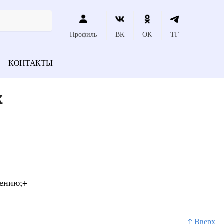
Профиль
ВК
ОК
ТГ
КОНТАКТЫ
к
лению;+
↑ Вверх