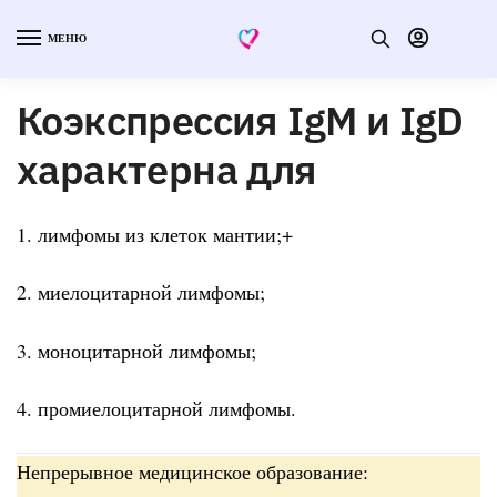
МЕНЮ
Коэкспрессия IgM и IgD
характерна для
1. лимфомы из клеток мантии;+
2. миелоцитарной лимфомы;
3. моноцитарной лимфомы;
4. промиелоцитарной лимфомы.
Непрерывное медицинское образование: