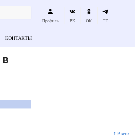
Профиль
ВК
ОК
ТГ
КОНТАКТЫ
 в
↑ Вверх