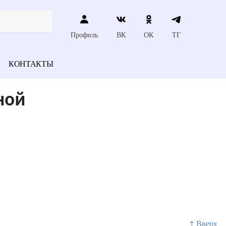
Профиль
ВК
ОК
ТГ
КОНТАКТЫ
ной
↑ Вверх