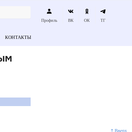
Профиль
ВК
ОК
ТГ
КОНТАКТЫ
ным
↑ Вверх