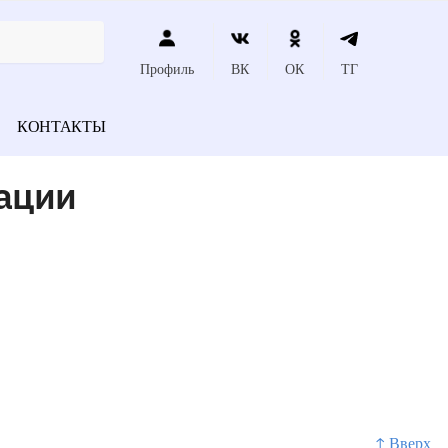
Профиль
ВК
ОК
ТГ
КОНТАКТЫ
ации
↑ Вверх