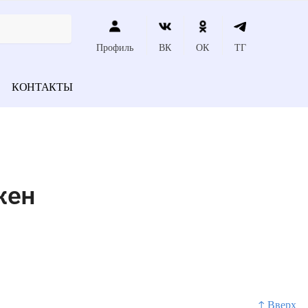
Профиль
ВК
ОК
ТГ
КОНТАКТЫ
жен
↑ Вверх