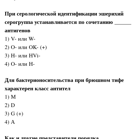
При серологической идентификации эшерихий
серогруппа устанавливается по сочетанию ______
антигенов
1) V- или W-
2) O- или OK- (+)
3) H- или HVi-
4) O- или H-
Для бактерионосительства при брюшном тифе
характерен класс антител
1) М
2) D
3) G (+)
4) А
Как и другие представители порядка