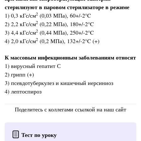
стерилизуют в паровом стерилизаторе в режиме
2
1) 0,3 кГс/см
(0,03 МПа), 60+/-2°C
2
2) 2,2 кГс/см
(0,22 МПа), 180+/-2°C
2
3) 4,4 кГс/см
(0,44 МПа), 250+/-2°C
2
4) 2,0 кГс/см
(0,2 МПа), 132+/-2°C (+)
К массовым инфекционным заболеваниям относят
1) вирусный гепатит С
2) грипп (+)
3) псевдотуберкулез и кишечный иерсиниоз
4) лептоспироз
Поделитесь с коллегами ссылкой на наш сайт
Тест по уроку