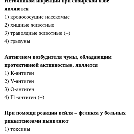
Источником инфекции при сибирской язве
являются
1) кровососущие насекомые
2) хищные животные
3) травоядные животные (+)
4) грызуны
Антигеном возбудителя чумы, обладающим
протективной активностью, является
1) K-антиген
2) V-антиген
3) O-антиген
4) F1-антиген (+)
При помощи реакции вейля – феликса у больных
риккетсиозами выявляют
1) токсины