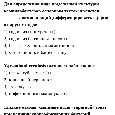
Для определения вида выделенной культуры
кампилобактеров основным тестом является
______ , позволяющий дифференцировать c.jejuni
от других видов
1) гидролиз гиппурата (+)
2) гидролиз бензойной кислоты
3) b — глюкуронидазная активность
4) устойчивость к бацитрацину
Y.pseudotuberculosis вызывает заболевание
1) псевдотуберкулез (+)
2) кишечный иерсиниоз
3) туберкулез
4) инфекционный мононуклеоз
Жидкие отходы, смывные воды «заразной» зоны
при наличии спорообразующих бактерий