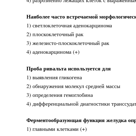
4) разрозненно лежащих клеток с выраженн
Наиболее часто встречаемой морфологичес
1) светлоклеточная аденокарцинома
2) плоскоклеточный рак
3) железисто-плоскоклеточный рак
4) аденокарцинома (+)
Проба ривальта используется для
1) выявления гликогена
2) обнаружения молекул средней массы
3) определения гемоглобина
4) дифференциальной диагностики транссудат
Ферментообразующая функция желудка опр
1) главными клетками (+)