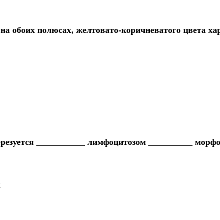
на обоих полюсах, желтовато-коричневатого цвета х
резуется ___________ лимфоцитозом __________ морф
м