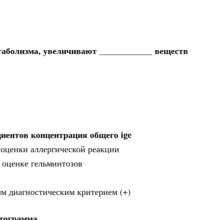
таболизма, увеличивают ____________ веществ
циентов концентрация общего ige
 оценки аллергической реакции
и оценке гельминтозов
м диагностическим критерием (+)
стограмма