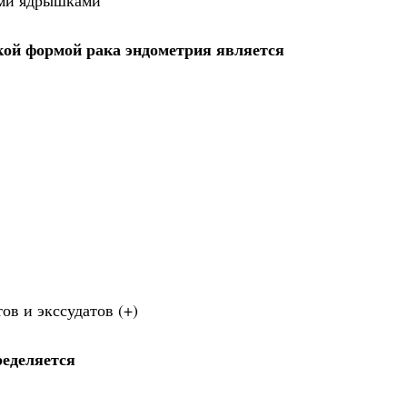
ыми ядрышками
кой формой рака эндометрия является
ов и экссудатов (+)
еделяется