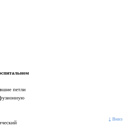
оспитальном
авшие петли
нфузионную
↓ Вниз
ический