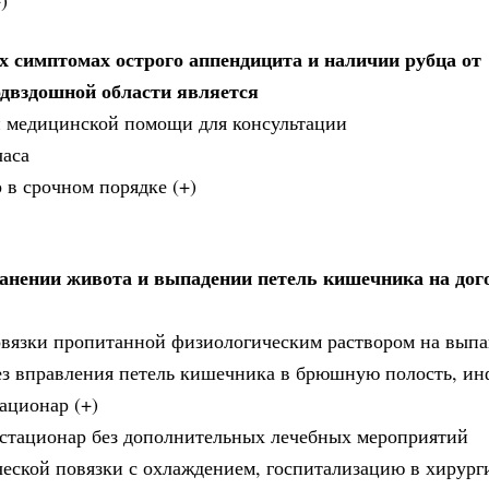
 симптомах острого аппендицита и наличии рубца от
одвздошной области является
й медицинской помощи для консультации
часа
 в срочном порядке (+)
анении живота и выпадении петель кишечника на дог
повязки пропитанной физиологическим раствором на вып
ез вправления петель кишечника в брюшную полость, и
ационар (+)
 стационар без дополнительных лечебных мероприятий
ческой повязки с охлаждением, госпитализацию в хирург