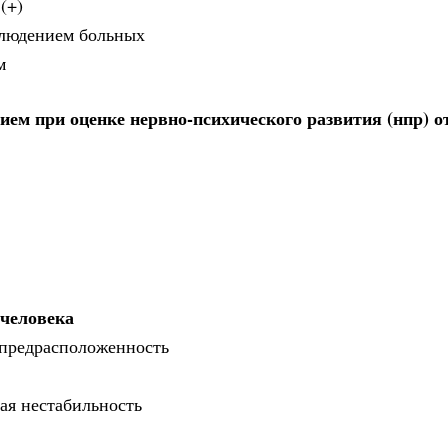
(+)
блюдением больных
м
м при оценке нервно-психического развития (нпр) о
человека
я предрасположенность
ая нестабильность