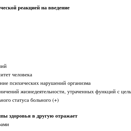
еской реакцией на введение
ний
итет человека
ление психических нарушений организма
аничений жизнедеятельности, утраченных функций с цел
ого статуса больного (+)
ппы здоровья в другую отражает
рами