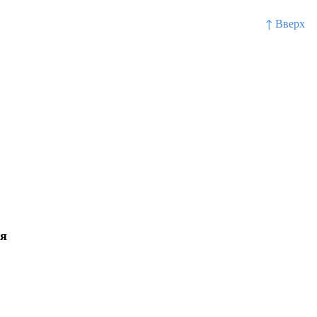
↑ Вверх
ля