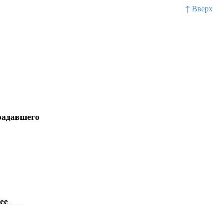
↑ Вверх
радавшего
ее ___