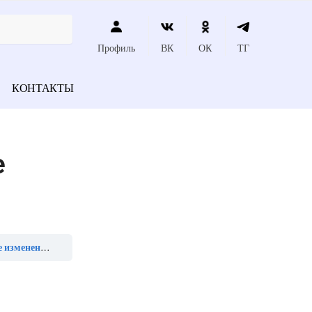
Профиль
ВК
ОК
ТГ
КОНТАКТЫ
е
х покровов»