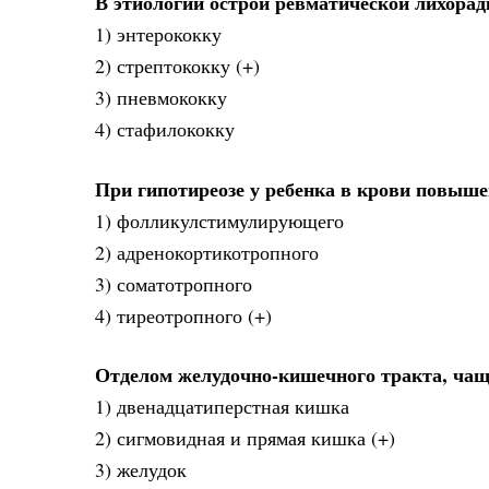
В этиологии острой ревматической лихора
1) энтерококку
2) стрептококку (+)
3) пневмококку
4) стафилококку
При гипотиреозе у ребенка в крови повыше
1) фолликулстимулирующего
2) адренокортикотропного
3) соматотропного
4) тиреотропного (+)
Отделом желудочно-кишечного тракта, чащ
1) двенадцатиперстная кишка
2) сигмовидная и прямая кишка (+)
3) желудок