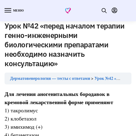
МЕНЮ
Урок №42 «перед началом терапии
генно-инженерными
биологическими препаратами
необходимо назначить
консультацию»
Дерматовенерология — тесты с ответами
Урок №42 «перед началом терапии генно-инженерными биологическими препаратами необходимо назначить консультацию»
Для лечения аногенитальных бородавок в
кремовой лекарственной форме применяют
1) такролимус
2) клобетазол
3) имихимод (+)
4) бетаметазон