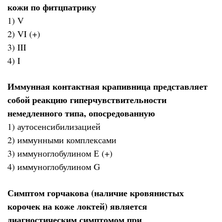
кожи по фитцпатрику
1) V
2) VI (+)
3) III
4) I
Иммунная контактная крапивница представляет
собой реакцию гиперчувствительности
немедленного типа, опосредованную
1) аутосенсибилизацией
2) иммунными комплексами
3) иммуноглобулином Е (+)
4) иммуноглобулином G
Симптом горчакова (наличие кровянистых
корочек на коже локтей) является
диагностическим симптомом при