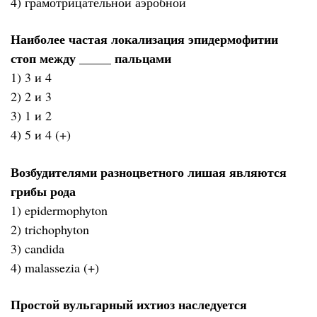
4) грамотрицательной аэробной
Наиболее частая локализация эпидермофитии
стоп между _____ пальцами
1) 3 и 4
2) 2 и 3
3) 1 и 2
4) 5 и 4 (+)
Возбудителями разноцветного лишая являются
грибы рода
1) epidermophyton
2) trichophyton
3) candida
4) malassezia (+)
Простой вульгарный ихтиоз наследуется