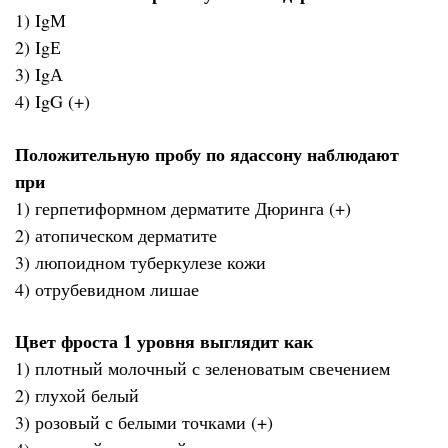
1) IgМ
2) IgЕ
3) IgА
4) IgG (+)
Положительную пробу по ядассону наблюдают
при
1) герпетиформном дерматите Дюринга (+)
2) атопическом дерматите
3) люпоидном туберкулезе кожи
4) отрубевидном лишае
Цвет фроста 1 уровня выглядит как
1) плотный молочный с зеленоватым свечением
2) глухой белый
3) розовый с белыми точками (+)