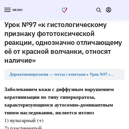
МЕНЮ
Урок №97 «к гистологическому
признаку фототоксической
реакции, однозначно отличающему
её от красной волчанки, относят
наличие»
Дерматовенерология — тесты с ответами
Урок №97 «к гистологическому признаку фототоксической реакции, однозначно отличающему её от красной волчанки, относят наличие»
Заболеванием кожи с диффузным нарушением
кератинизации по типу гиперкератоза,
характеризующимся аутосомно-доминантным
типом наследования, является ихтиоз
1) вульгарный (+)
2) пластинчатый