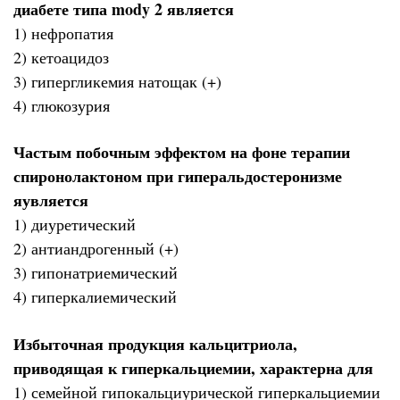
диабете типа mody 2 является
1) нефропатия
2) кетоацидоз
3) гипергликемия натощак (+)
4) глюкозурия
Частым побочным эффектом на фоне терапии
спиронолактоном при гиперальдостеронизме
яувляется
1) диуретический
2) антиандрогенный (+)
3) гипонатриемический
4) гиперкалиемический
Избыточная продукция кальцитриола,
приводящая к гиперкальциемии, характерна для
1) семейной гипокальциурической гиперкальциемии