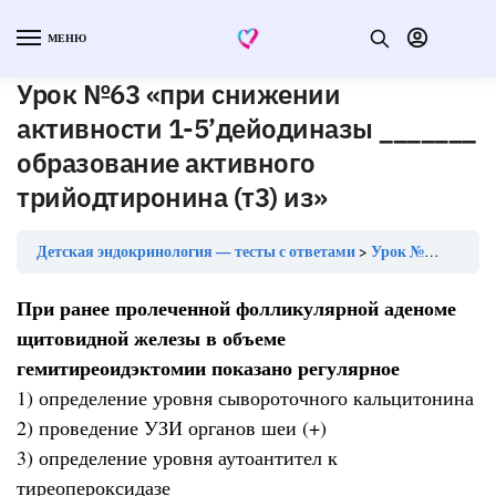
МЕНЮ
Урок №63 «при снижении
активности 1-5’дейодиназы _______
образование активного
трийодтиронина (т3) из»
Детская эндокринология — тесты с ответами
Урок №63 «при снижении активности 1-5’дейодиназы _______ образование активного трийодтиронина (т3) из»
При ранее пролеченной фолликулярной аденоме
щитовидной железы в объеме
гемитиреоидэктомии показано регулярное
1) определение уровня сывороточного кальцитонина
2) проведение УЗИ органов шеи (+)
3) определение уровня аутоантител к
тиреопероксидазе