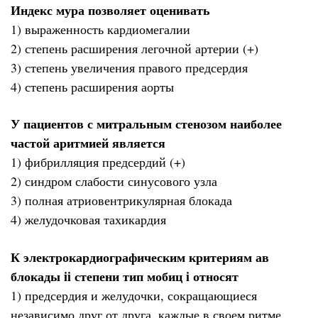
Индекс мура позволяет оценивать
1) выраженность кардиомегалии
2) степень расширения легочной артерии (+)
3) степень увеличения правого предсердия
4) степень расширения аорты
У пациентов с митральным стенозом наиболее
частой аритмией является
1) фибрилляция предсердий (+)
2) синдром слабости синусового узла
3) полная атриовентрикулярная блокада
4) желудочковая тахикардия
К электрокардиографическим критериям ав
блокады ii степени тип мобиц i относят
1) предсердия и желудочки, сокращающиеся
независимо друг от друга, каждые в своем ритме