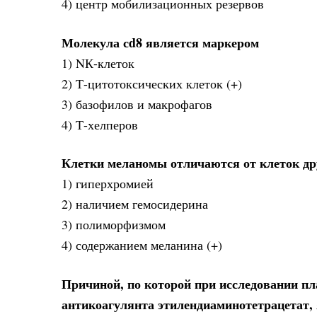
4) центр мобилизационных резервов
Молекула сd8 является маркером
1) NК-клеток
2) Т-цитотоксических клеток (+)
3) базофилов и макрофагов
4) Т-хелперов
Клетки меланомы отличаются от клеток др
1) гиперхромией
2) наличием гемосидерина
3) полиморфизмом
4) содержанием меланина (+)
Причиной, по которой при исследовании пла
антикоагулянта этилендиаминотетрацетат,