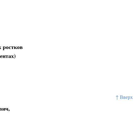
х ростков
ентах)
↑ Вверх
вич,