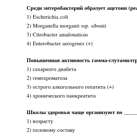
Среди энтеробактерий образует ацетоин (ре
1) Escherichia coli
2) Morganella morganii ssp. sibonii
3) Citrobacter amalonaticus
4) Enterobacter aerogenes (+)
Повышенная активность гамма-глутамилтр
1) сахарного диабета
2) гемохроматоза
3) острого алкогольного гепатита (+)
4) хронического панкреатита
Школы здоровья чаще организуют по _____
1) возрасту
2) половому составу