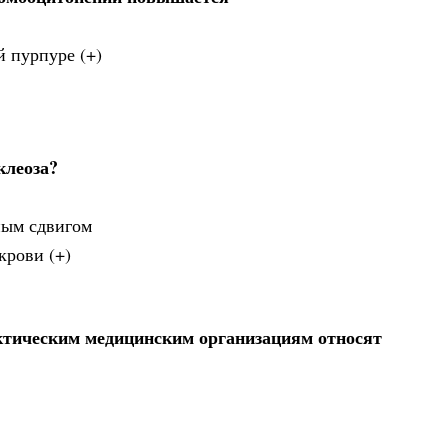
 пурпуре (+)
клеоза?
ным сдвигом
крови (+)
ктическим медицинским организациям относят