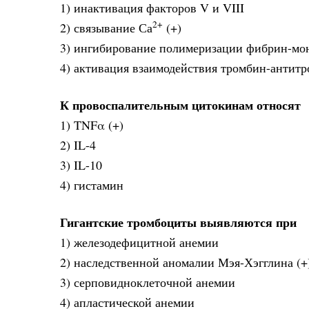
1) инактивация факторов V и VIII
2+
2) связывание Са
(+)
3) ингибирование полимеризации фибрин-мо
4) активация взаимодействия тромбин-антит
К провоспалительным цитокинам относят
1) TNFα (+)
2) IL-4
3) IL-10
4) гистамин
Гигантские тромбоциты выявляются при
1) железодефицитной анемии
2) наследственной аномалии Мэя-Хэгглина (+
3) серповидноклеточной анемии
4) апластической анемии