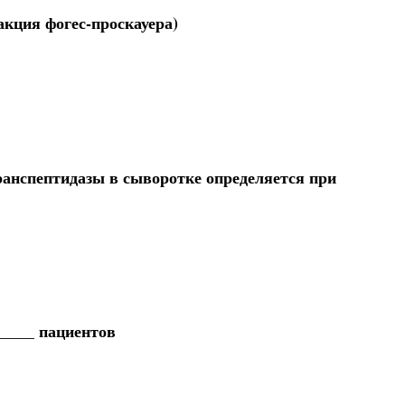
акция фогес-проскауера)
анспептидазы в сыворотке определяется при
____ пациентов