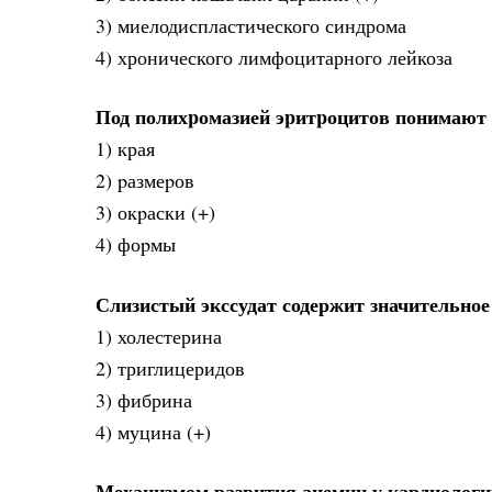
3) миелодиспластического синдрома
4) хронического лимфоцитарного лейкоза
Под полихpомазией эpитpоцитов понимают 
1) края
2) pазмеpов
3) окpаски (+)
4) фоpмы
Слизистый экссудат содержит значительное
1) холестерина
2) триглицеридов
3) фибрина
4) муцина (+)
Механизмом развития анемии у кардиологи