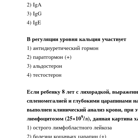
2) IgA
3) IgG
4) IgE
В регуляции уровня кальция участвует
1) антидиуретический гормон
2) паратгормон (+)
3) альдостерон
4) тестостерон
Если ребенку 8 лет с лихорадкой, выражен
спленомегалией и глубокими царапинами н
выполнен клинический анализ крови, при 
9
лимфоцитозом (25×10
/л), данная картина 
1) острого лимфобластного лейкоза
2) болезни кошачьих царапин (+)