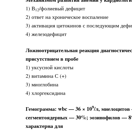
1) В
/фолиевый дефицит
12
2) ответ на хроническое воспаление
3) активация цитокинов с последующим дефи
4) железодефицит
Ложноотрицательная реакция диагностичес
присутствием в пробе
1) уксусной кислоты
2) витамина С (+)
3) миоглобина
4) хлоргексидина
9
Гемограмма: wbc — 36 × 10
/л, миелоцито
сегментоядерных — 30%; эозинофилов — 
характерна для