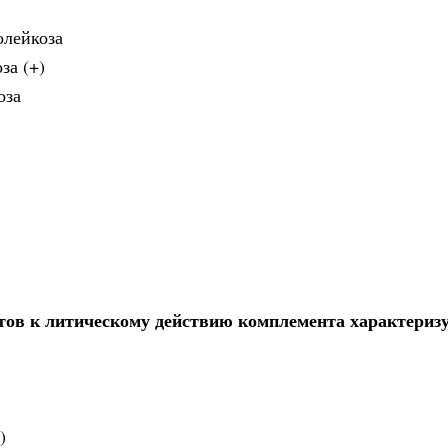
олейкоза
за (+)
оза
ов к литическому действию комплемента характеризу
)