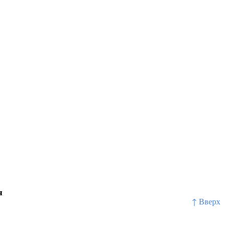
я
↑ Вверх