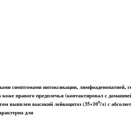
ными симптомами интоксикации, лимфоаденопатией, ге
а коже правого предплечья (контактировал с домашне
9
этом выявлен высокий лейкоцитоз (35×10
/л) с абсол
характерна для