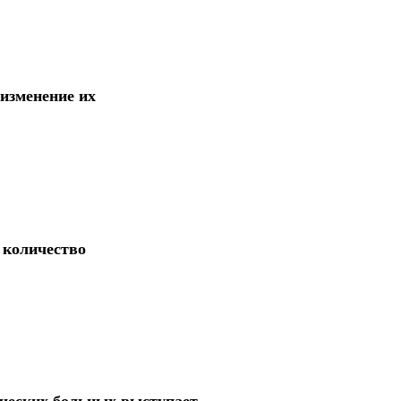
изменение их
 количество
ческих больных выступает