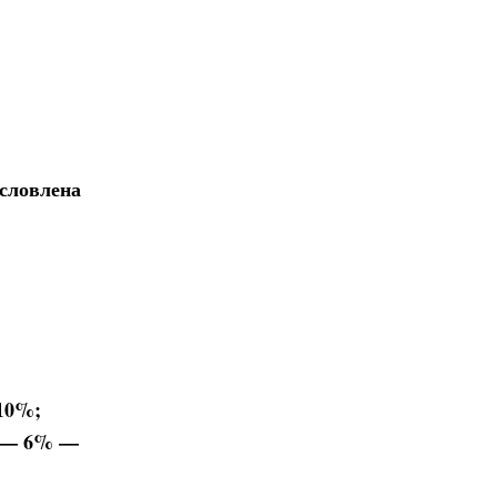
условлена
10%;
в — 6% —