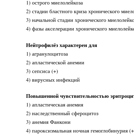
1) острого миелолейкоза
2) стадии бластного криза хронического миел
3) начальной стадии хронического миелолейко
4) фазы акселерации хронического миелолейк
Нейтрофилёз характерен для
1) агранулоцитоза
2) апластической анемии
3) сепсиса (+)
4) вирусных инфекций
Повышенной чувствительностью эритроцит
1) апластическая анемия
2) наследственный сфероцитоз
3) анемия Фанкони
4) пароксизмальная ночная гемоглобинурия (+