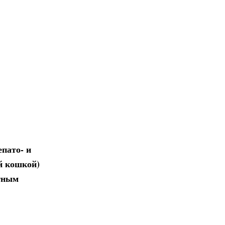
пато- и
й кошкой)
ютным