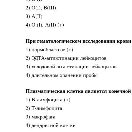
2) О(I), В(III)
3) А(II)
4) О (I), А(II) (+)
При гематологическом исследовании крови
1) нормобластозе (+)
2) ЭДТА-агглютинации лейкоцитов
3) холодовой агглютинации лейкоцитов
4) длительном хранении пробы
Плазматическая клетка является конечной
1) В-лимфоцита (+)
2) Т-лимфоцита
3) макрофага
4) дендритной клетки