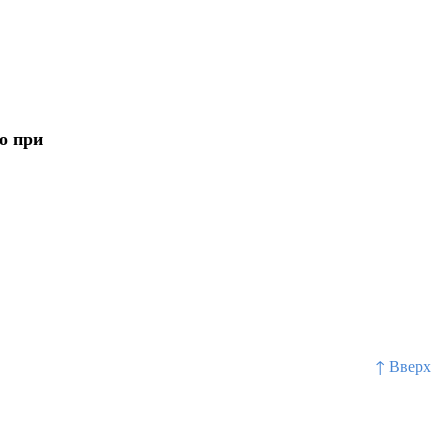
о при
↑ Вверх