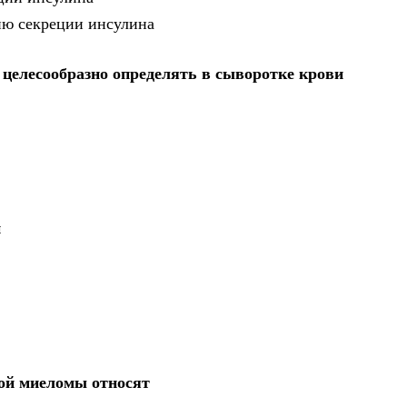
ию секреции инсулина
 целесообразно определять в сыворотке крови
и
ой миеломы относят