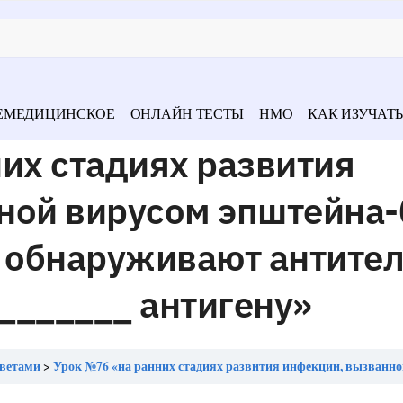
ЕМЕДИЦИНСКОЕ
ОНЛАЙН ТЕСТЫ
НМО
КАК ИЗУЧАТЬ
их стадиях развития
ной вирусом эпштейна-
и обнаруживают антите
________ антигену»
тветами
Урок №76 «на ранних стадиях развития инфекции, вызванной вирусом эпштейна-барр, в сыворотке крови обнаруживают антитела класса «м» к ___