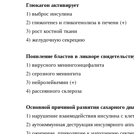
Глюкагон активирует
1) выброс инсулина
2) глюкогенез и гликогенолиза в печени (+)
3) рост костной ткани
4) желудочную секрецию
Появление бластов в ликворе свидетельств
1) вирусного менингоэнцефалита
2) серозного менингита
3) нейролейкемии (+)
4) рассеянного склероза
Основной причиной развития сахарного диа
1) нарушение взаимодействия инсулина с кле
2) аутоиммунная деструкция инсулярного ап
3) ожирение, приводящее к нарушению секре