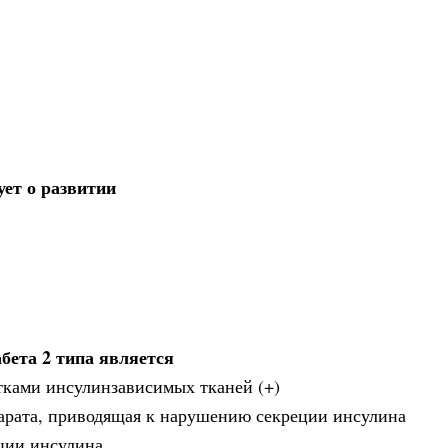
ует о развитии
бета 2 типа является
тками инсулинзависимых тканей (+)
парата, приводящая к нарушению секреции инсулина
ции инсулина