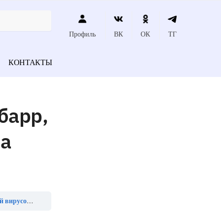
Профиль
ВК
ОК
ТГ
КОНТАКТЫ
барр,
ла
_________ антигену»