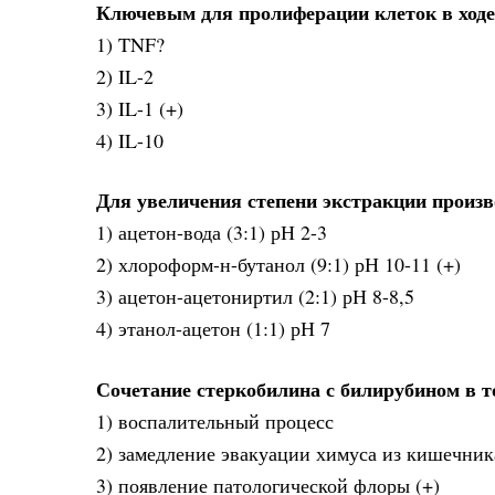
Ключевым для пролиферации клеток в ходе
1) TNF?
2) IL-2
3) IL-1 (+)
4) IL-10
Для увеличения степени экстракции произ
1) ацетон-вода (3:1) рН 2-3
2) хлороформ-н-бутанол (9:1) рН 10-11 (+)
3) ацетон-ацетониртил (2:1) рН 8-8,5
4) этанол-ацетон (1:1) рН 7
Сочетание стеркобилина с билирубином в т
1) воспалительный процесс
2) замедление эвакуации химуса из кишечник
3) появление патологической флоры (+)