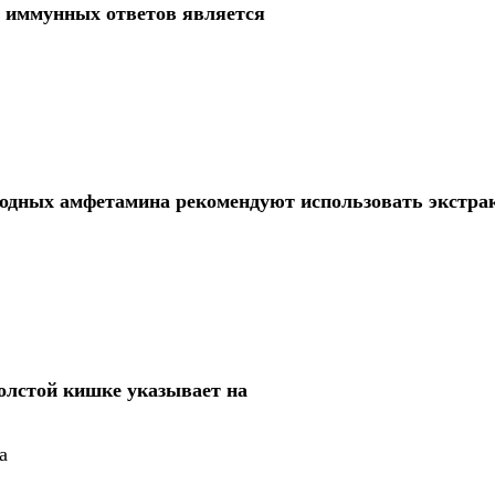
 иммунных ответов является
водных амфетамина рекомендуют использовать экстр
олстой кишке указывает на
а