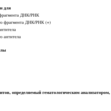
н для
 фрагмента ДНК/РНК
го фрагмента ДНК/РНК (+)
антитела
о антитела
ллы
итов, определяемый гематологическим анализатором,