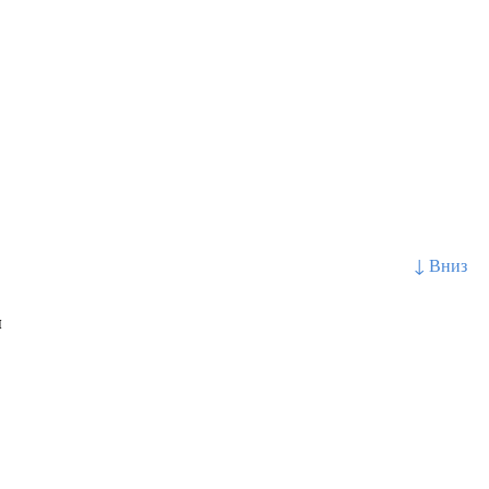
↓ Вниз
я