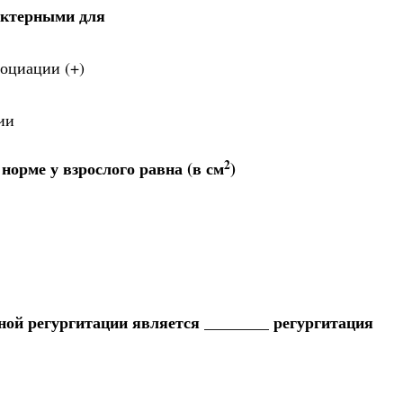
актерными для
оциации (+)
ии
2
норме у взрослого равна (в см
)
ой регургитации является ________ регургитация