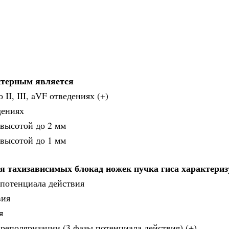
ктерным является
II, III, aVF отведениях (+)
дениях
х высотой до 2 мм
х высотой до 1 мм
я тахизависимых блокад ножек пучка гиса характериз
 потенциала действия
вия
я
реполяризации (3 фазы потенциала действия) (+)