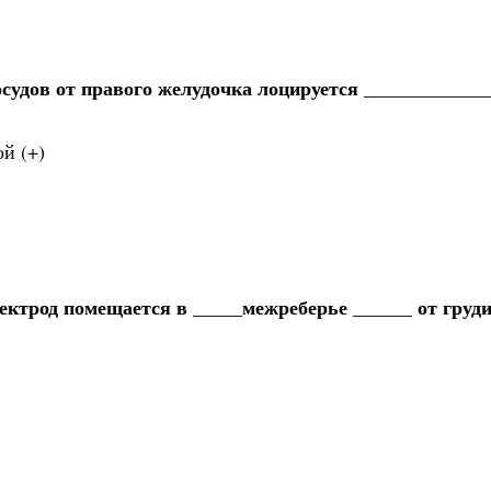
удов от правого желудочка лоцируется ____________
й (+)
ектрод помещается в _____межреберье ______ от груд