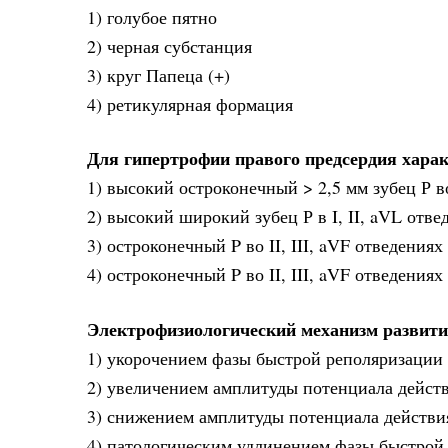
1) голубое пятно
2) черная субстанция
3) круг Папеца (+)
4) ретикулярная формация
Для гипертрофии правого предсердия хара
1) высокий остроконечный > 2,5 мм зубец Р во 
2) высокий широкий зубец Р в I, II, aVL отве
3) остроконечный P во II, III, aVF отведения
4) остроконечный P во II, III, aVF отведения
Электрофизиологический механизм развити
1) укорочением фазы быстрой реполяризации
2) увеличением амплитуды потенциала дейст
3) снижением амплитуды потенциала действи
4) патологическим удлинением фазы быстрой 