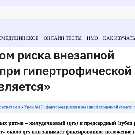
ЕМЕДИЦИНСКОЕ
ОНЛАЙН ТЕСТЫ
НМО
КАК ИЗУЧАТЬ
ом риска внезапной
 при гипертрофической
вляется»
с ответами
Урок №17 «фактором риска внезапной сердечной смерти при гипертрофической кардиомиоп
х ритма – желудочковый (qrs) и предсердный (зубец р
т» около qrs или занимает фиксированное положение п