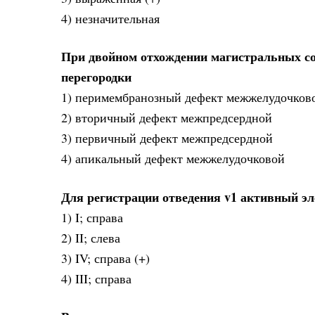
4) незначительная
При двойном отхождении магистральных сос
перегородки
1) перимембранозный дефект межжелудочково
2) вторичный дефект межпредсердной
3) первичный дефект межпредсердной
4) апикальный дефект межжелудочковой
Для регистрации отведения v1 активный эл
1) I; справа
2) II; слева
3) IV; справа (+)
4) III; справа