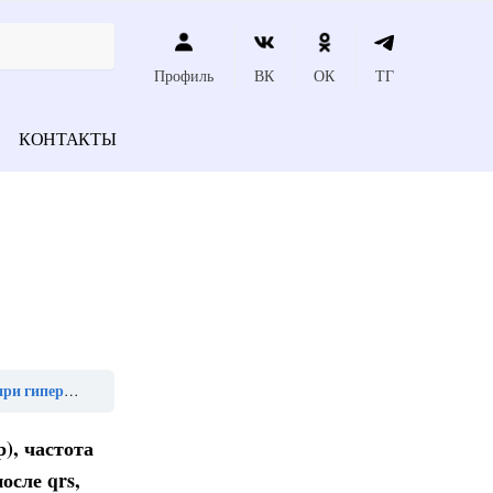
Профиль
ВК
ОК
ТГ
КОНТАКТЫ
атии является»
), частота
осле qrs,