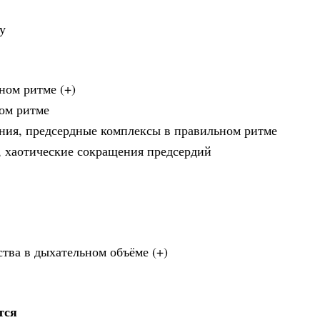
у
ном ритме (+)
ном ритме
ения, предсердные комплексы в правильном ритме
, хаотические сокращения предсердий
тва в дыхательном объёме (+)
тся