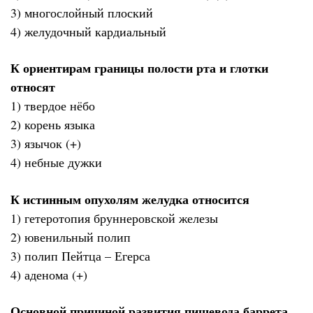
3) многослойный плоский
4) желудочный кардиальный
К ориентирам границы полости рта и глотки
относят
1) твердое нёбо
2) корень языка
3) язычок (+)
4) небные дужки
К истинным опухолям желудка относится
1) гетеротопия бруннеровской железы
2) ювенильный полип
3) полип Пейтца – Егерса
4) аденома (+)
Основной причиной развития пищевода баррета