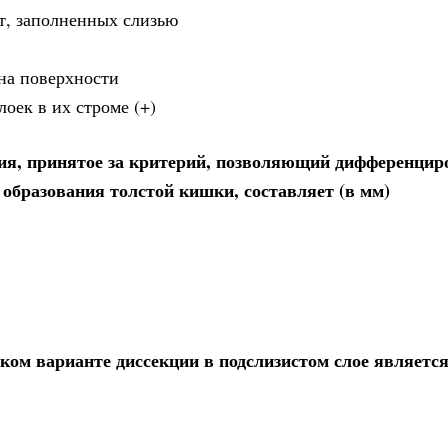
т, заполненных слизью
 на поверхности
оек в их строме (+)
ия, принятое за критерий, позволяющий дифференцир
 образования толстой кишки, составляет (в мм)
ом варианте диссекции в подслизистом слое являетс