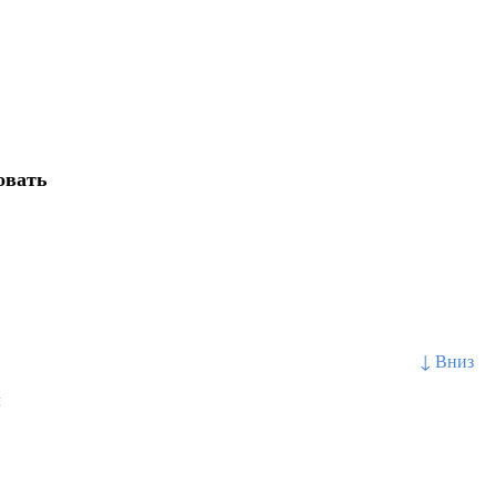
овать
↓ Вниз
я