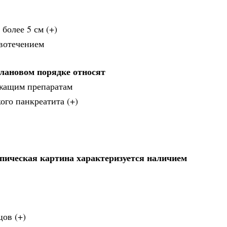
более 5 см (+)
вотечением
плановом порядке относят
ржащим препаратам
ого панкреатита (+)
опическая картина характеризуется наличием
ов (+)