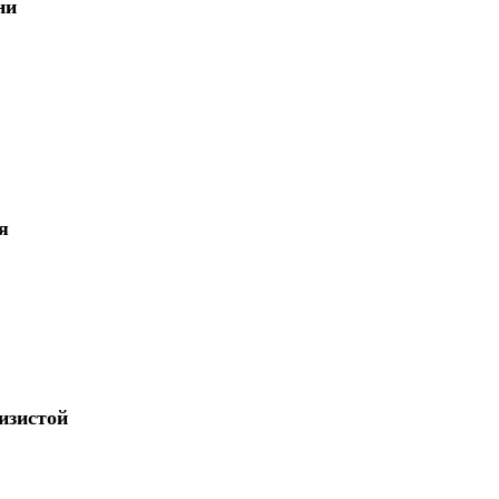
ни
я
изистой