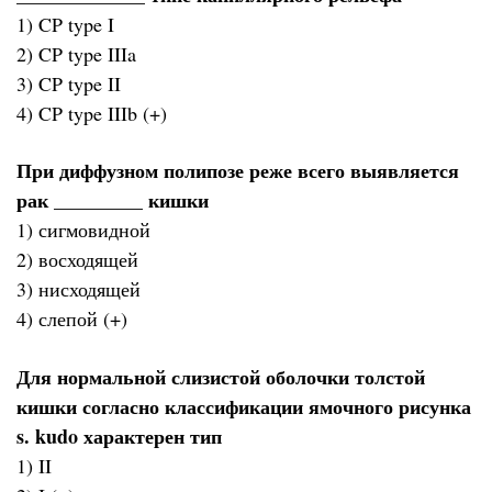
1) CP type I
2) CP type IIIa
3) CP type II
4) CP type IIIb (+)
При диффузном полипозе реже всего выявляется
рак _________ кишки
1) сигмовидной
2) восходящей
3) нисходящей
4) слепой (+)
Для нормальной слизистой оболочки толстой
кишки согласно классификации ямочного рисунка
s. kudo характерен тип
1) II