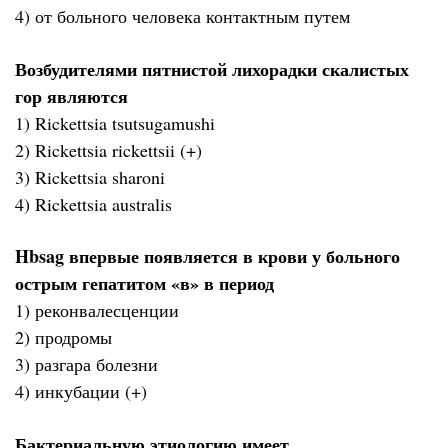
4) от больного человека контактным путем
Возбудителями пятнистой лихорадки скалистых
гор являются
1) Rickettsia tsutsugamushi
2) Rickettsia rickettsii (+)
3) Rickettsia sharoni
4) Rickettsia australis
Hbsag впервые появляется в крови у больного
острым гепатитом «в» в период
1) реконвалесценции
2) продромы
3) разгара болезни
4) инкубации (+)
Бактериальную этиологию имеет