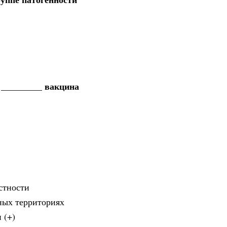
 _________ вакцина
стности
ных территориях
 (+)