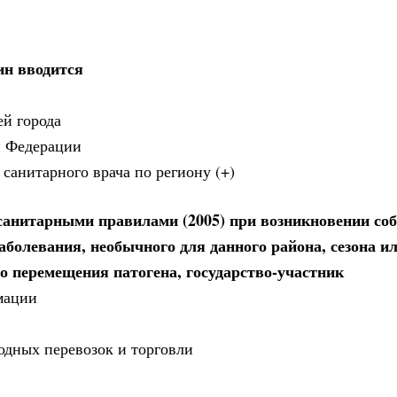
н вводится
ей города
й Федерации
 санитарного врача по региону (+)
санитарными правилами (2005) при возникновении со
болевания, необычного для данного района, сезона и
о перемещения патогена, государство-участник
мации
одных перевозок и торговли