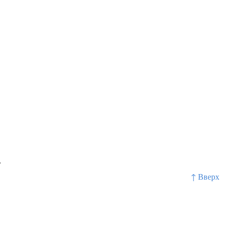
т
↑ Вверх