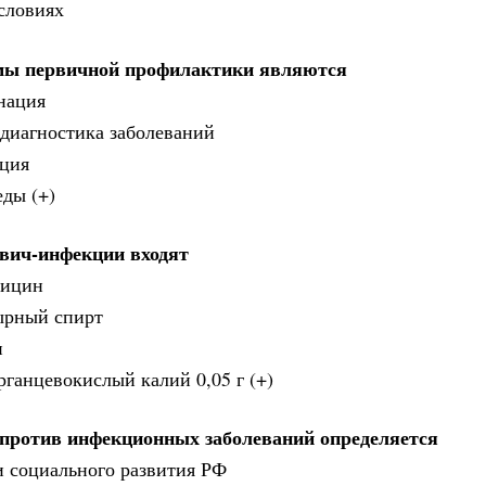
словиях
мы первичной профилактики являются
нация
 диагностика заболеваний
ация
ды (+)
вич-инфекции входят
мицин
тырный спирт
н
рганцевокислый калий 0,05 г (+)
против инфекционных заболеваний определяется
и социального развития РФ