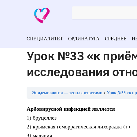
СПЕЦИАЛИТЕТ
ОРДИНАТУРА
СРЕДНЕЕ
Н
Урок №33 «к приё
исследования отн
Эпидемиология — тесты с ответами
Урок №33 «к пр
Арбовирусной инфекцией является
1) бруцеллез
2) крымская геморрагическая лихорадка (+)
3) малярия