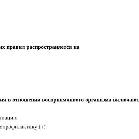
х правил распространяется на
ия в отношении восприимчивого организма включаю
цинацию
иопрофилактику (+)