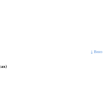
↓ Вниз
сах)