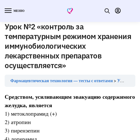
МЕНЮ
Урок №2 «контроль за
температурным режимом хранения
иммунобиологических
лекарственных препаратов
осуществляется»
Фармацевтическая технология — тесты с ответами
Урок №2 «контроль за температурным режимом хранения иммунобиологических лекарственных препаратов осуществляется»
Средством, усиливающим эвакуацию содержимого
желудка, является
1) метоклопрамид (+)
2) атропин
3) пирензепин
4) лоперамид