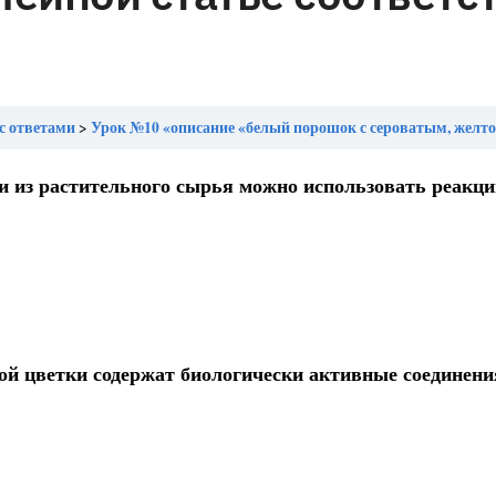
с ответами
Урок №10 «описание «белый порошок с сероватым, желтоватым или зеленоватым оттенком, с небольшим количеством воды замешивается в пластическую массу, обладающую специфическим запахом», согласно фармакопейной с
и из растительного сырья можно использовать реакци
й цветки содержат биологически активные соединени