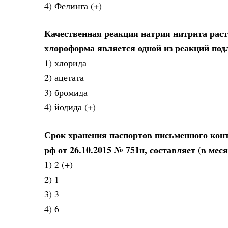
4) Фелинга (+)
Качественная реакция натрия нитрита раств
хлороформа является одной из реакций под
1) хлорида
2) ацетата
3) бромида
4) йодида (+)
Срок хранения паспортов письменного конт
рф от 26.10.2015 № 751н, составляет (в мес
1) 2 (+)
2) 1
3) 3
4) 6