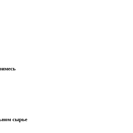
римесь
льном сырье