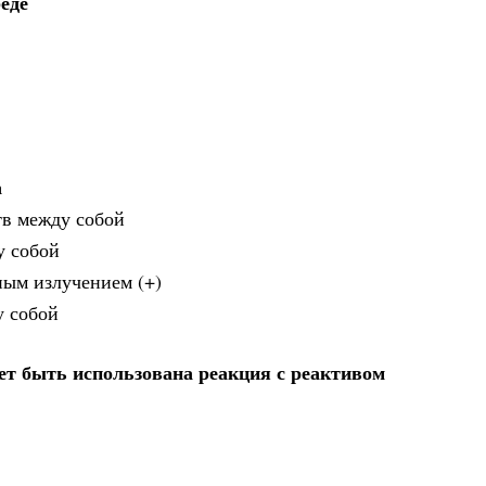
еде
а
тв между собой
у собой
ным излучением (+)
у собой
ет быть использована реакция с реактивом