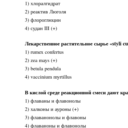
1) хлоралгидрат
2) реактив Люголя
3) флороглюцин
4) судан III (+)
Лекарственное растительное сырье «styli c
1) rumex confertus
2) zea mays (+)
3) betula pendula
4) vaccinium myrtillus
В кислой среде реакционной смеси дают к
1) флаваны и флавонолы
2) халконы и ауроны (+)
3) флаванонолы и флавоны
4) флаваноны и флавонолы