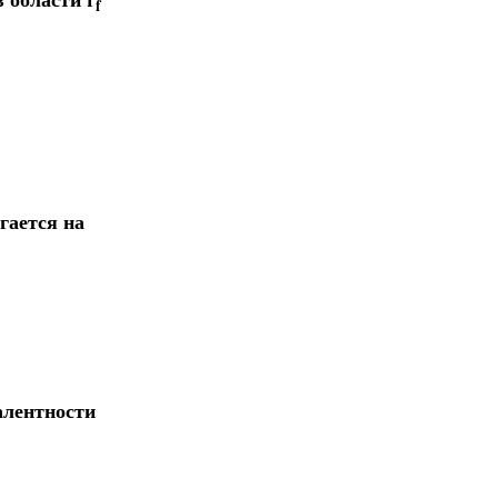
f
гается на
алентности