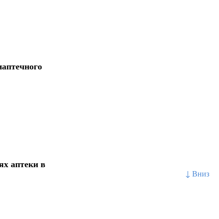
иаптечного
ях аптеки в
↓ Вниз