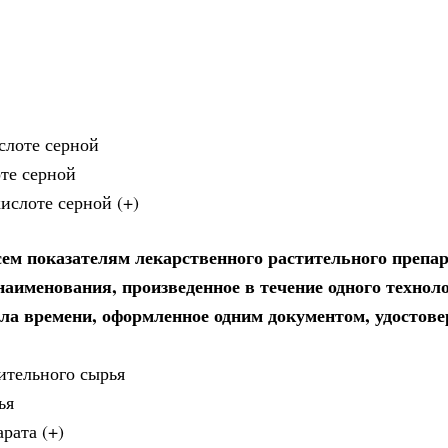
слоте серной
те серной
ислоте серной (+)
сем показателям лекарственного растительного препа
наименования, произведенное в течение одного технол
ала времени, оформленное одним документом, удостов
ительного сырья
ья
рата (+)