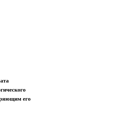
рата
огического
еряющим его