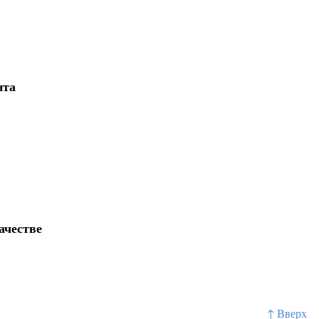
нта
ачестве
↑ Вверх