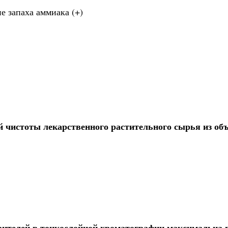
е запаха аммиака (+)
й чистоты лекарственного растительного сырья из об
ителей в тонкослойной хроматографии максимальна в