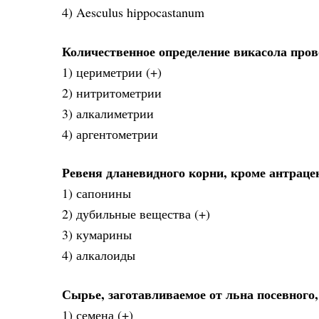
4) Aesculus hippocastanum
Количественное определение викасола пров
1) цериметрии (+)
2) нитритометрии
3) алкалиметрии
4) аргентометрии
Ревеня дланевидного корни, кроме антраце
1) сапонины
2) дубильные вещества (+)
3) кумарины
4) алкалоиды
Сырье, заготавливаемое от льна посевного
1) семена (+)