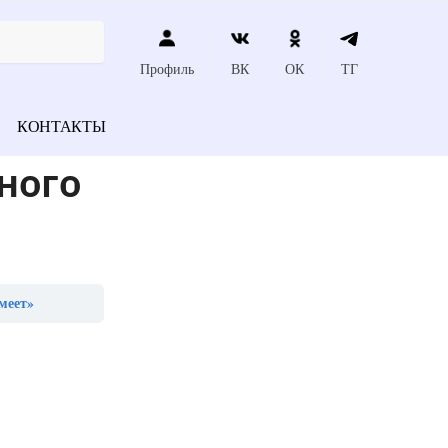
Профиль
ВК
ОК
ТГ
КОНТАКТЫ
ного
меет»