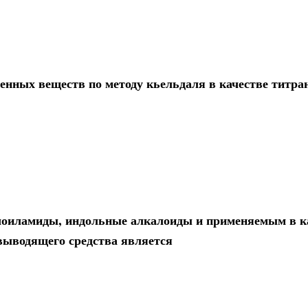
енных веществ по методу кьельдаля в качестве титра
лоиламиды, индольные алкалоиды и применяемым в к
евыводящего средства является