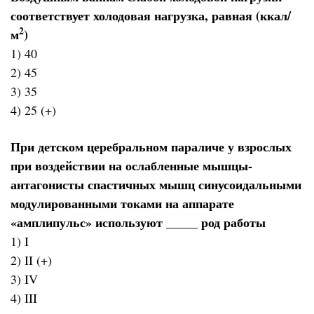
соответствует холодовая нагрузка, равная (ккал/
2
м
)
1) 40
2) 45
3) 35
4) 25 (+)
При детском церебральном параличе у взрослых
при воздействии на ослабленные мышцы-
антагонисты спастичных мышц синусоидальными
модулированными токами на аппарате
«амплипульс» используют _____ род работы
1) I
2) II (+)
3) IV
4) III