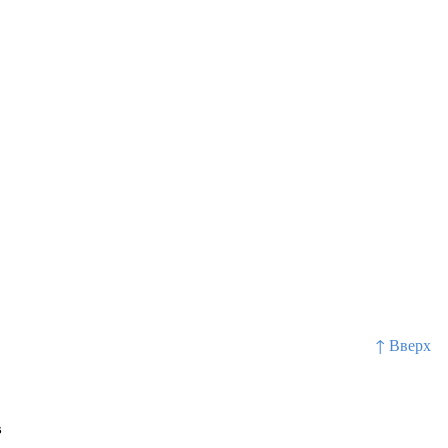
↑ Вверх
в