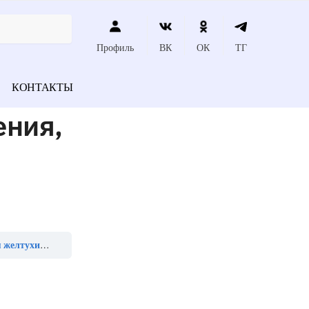
Профиль
ВК
ОК
ТГ
КОНТАКТЫ
ения,
т _______ нм»