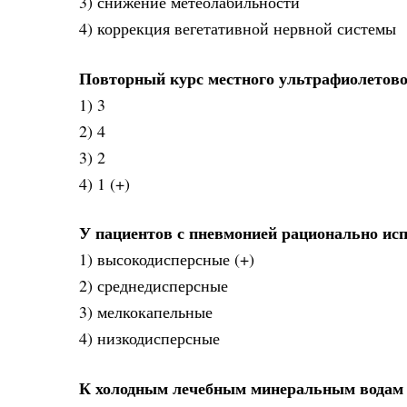
3) снижение метеолабильности
4) коррекция вегетативной нервной системы
Повторный курс местного ультрафиолетовог
1) 3
2) 4
3) 2
4) 1 (+)
У пациентов с пневмонией рационально исп
1) высокодисперсные (+)
2) среднедисперсные
3) мелкокапельные
4) низкодисперсные
К холодным лечебным минеральным водам о