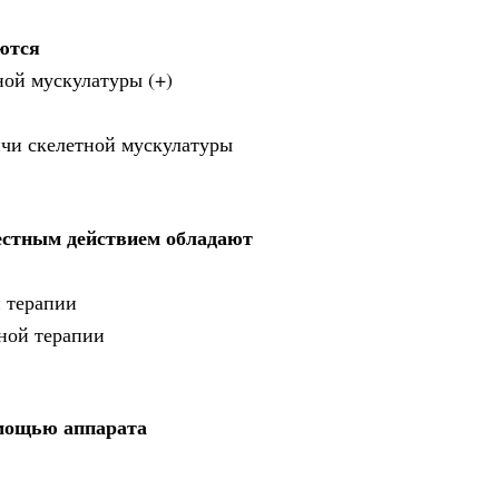
ются
ной мускулатуры (+)
ичи скелетной мускулатуры
стным действием обладают
й терапии
ной терапии
омощью аппарата