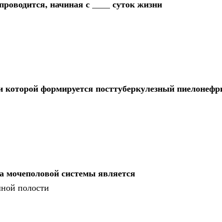
роводится, начиная с ____ суток жизни
и которой формируется посттуберкулезный пиелонефр
а мочеполовой системы является
шной полости