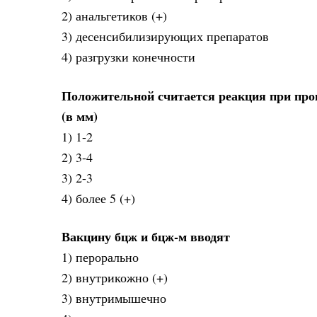
2) анальгетиков (+)
3) десенсибилизирующих препаратов
4) разгрузки конечности
Положительной считается реакция при пров
(в мм)
1) 1-2
2) 3-4
3) 2-3
4) более 5 (+)
Вакцину бцж и бцж-м вводят
1) перорально
2) внутрикожно (+)
3) внутримышечно