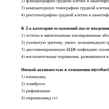
2) флюорографию грудной клетки и квантифе
3) компьютерную томографию грудной клетки
4) рентгенографию грудной клетки и квантиф
К 2-а категории осложнений после введени
1) оститы и мягкотканные изолированные абс
2) узловатую эритему, увеит, кольцевидную 
3) диссеминированную БЦЖ-инфекцию (поли
4) воспалительные поражения, развившиеся в
Низкой активностью в отношении mycobacte
1) изониазид
2) этамбутол
3) рифампицин
4) пиразинамид (+)