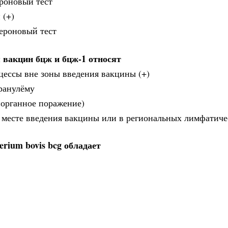
роновый тест
 (+)
ероновый тест
я вакцин бцж и бцж-1 относят
цессы вне зоны введения вакцины (+)
гранулёму
органное поражение)
 месте введения вакцины или в региональных лимфатиче
rium bovis bcg обладает