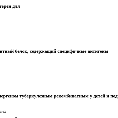
терен для
антный белок, содержащий специфичные антигены
лергеном туберкулезным рекомбинатным у детей и под
ких