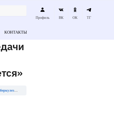
Профиль
ВК
ОК
ТГ
КОНТАКТЫ
едачи
ется»
 является»