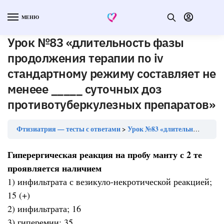
МЕНЮ
Урок №83 «длительность фазы
продолжения терапии по iv
стандартному режиму составляет не
менеее _____ суточных доз
противотуберкулезных препаратов»
Фтизиатрия — тесты с ответами
Урок №83 «длительность фазы продолжения терапии по iv стандартному режиму составляет не менеее _____ суточных доз противотуберкулезных препаратов»
Гиперергическая реакция на пробу манту с 2 те
проявляется наличием
1) инфильтрата с везикуло-некротической реакцией;
15 (+)
2) инфильтрата; 16
3) гиперемии; 35