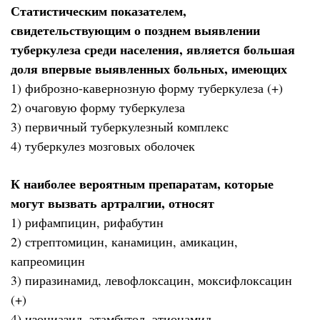
Статистическим показателем,
свидетельствующим о позднем выявлении
туберкулеза среди населения, является большая
доля впервые выявленных больных, имеющих
1) фиброзно-кавернозную форму туберкулеза (+)
2) очаговую форму туберкулеза
3) первичный туберкулезный комплекс
4) туберкулез мозговых оболочек
К наиболее вероятным препаратам, которые
могут вызвать артралгии, относят
1) рифампицин, рифабутин
2) стрептомицин, канамицин, амикацин,
капреомицин
3) пиразинамид, левофлоксацин, моксифлоксацин
(+)
4) изониазид, этамбутол, этионамид,